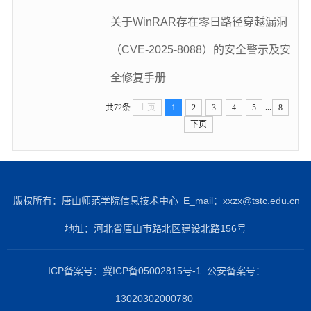
关于WinRAR存在零日路径穿越漏洞
（CVE-2025-8088）的安全警示及安
全修复手册
...
共72条
上页
1
2
3
4
5
8
下页
版权所有：唐山师范学院信息技术中心
E_mail：xxzx@tstc.edu.cn
地址：河北省唐山市路北区建设北路156号
ICP备案号：冀ICP备05002815号-1 公安备案号：
13020302000780